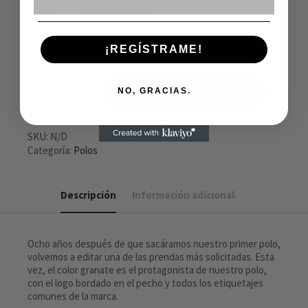
TALLA
¡REGÍSTRAME!
AÑADIR AL CARRITO
NO, GRACIAS.
SKU:
N/D
Categoría:
Polos
Descripción
Información adicional
Ocho años después de que sacáramos nuestro primer polo,
volvemos a editar una de las prendas más solicitadas. Esta
vez, el color granate es el protagonista de nuestro polo,
con el logo bordado en el pecho y todos los etiquetajes
comunes de la marca.