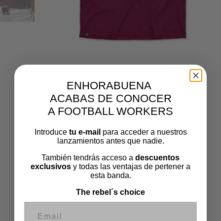
POLO CANTINA
ENHORABUENA
ACABAS DE CONOCER
A FOOTBALL WORKERS
€
27,00
Introduce
tu e-mail
para acceder a nuestros
Polo confeccionado en 100% algodón de 180 gramos. Tacto
lanzamientos antes que nadie.
cómodo y un ajuste perfecto para todas las ocasiones con
También tendrás acceso a
descuentos
su buena estructura y resistencia. Perfecto para uso diario.
exclusivos
y todas las ventajas de pertener a
Parche bordado de alta calidad en el pecho y etiquetados
esta banda.
clásicos de nuestra marca.
The rebel´s choice
Regular fit, pide tu talla habitual.
Correo electrónico