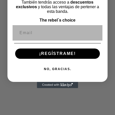
Complementos
También tendrás acceso a
descuentos
Polos
exclusivos
y todas las ventajas de pertener a
esta banda.
Sudaderas
Tarjetas Regalo
The rebel´s choice
Correo electrónico
COLOR
¡REGÍSTRAME!
NO, GRACIAS.
TALLA
PRECIO