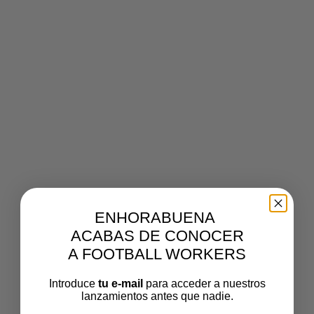
POLOS
SELECCIONAR OPCIONES
€
27,00
SELECCIONAR OPCIONES
OFERTA
€
15,00
€
18,00
ENHORABUENA
ACABAS DE CONOCER
CATERGORIAS
A FOOTBALL WORKERS
Introduce
tu e-mail
para acceder a nuestros
Bañadores
lanzamientos antes que nadie.
Camisetas