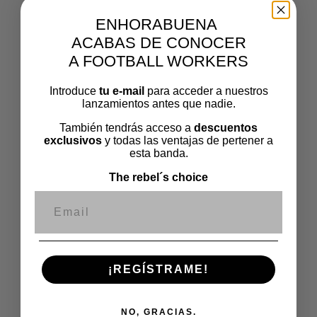
creación de
TNE
, de ropa y música y, en general, de toda la
contracultura que se genera alrededor de la música.
ENHORABUENA
ACABAS DE CONOCER
A FOOTBALL WORKERS
Introduce
tu e-mail
para acceder a nuestros
lanzamientos antes que nadie.
También tendrás acceso a
descuentos
exclusivos
y todas las ventajas de pertener a
esta banda.
The rebel´s choice
Correo electrónico
T1. EP6 | LOS VINILOS: ENTRE
SURCOS Y AGUJAS.
¡REGÍSTRAME!
Hemos pasado mucho tiempo entre surcos y agujas. El
fascinante mundo de
los
vinilos
: no solo ha marcado una
NO, GRACIAS.