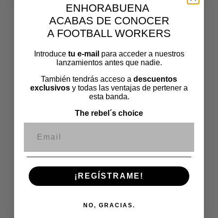
ENHORABUENA
COLOR
ACABAS DE CONOCER
A FOOTBALL WORKERS
TALLA
Introduce
tu e-mail
para acceder a nuestros
lanzamientos antes que nadie.
También tendrás acceso a
descuentos
exclusivos
y todas las ventajas de pertener a
esta banda.
AÑADIR AL CARRITO
The rebel´s choice
Correo electrónico
SKU:
N/D
Categoría:
Polos
¡REGÍSTRAME!
Descripción
Información adicional
NO, GRACIAS.
Luce tu rechazo a ciertos personajes de traje y pistola,
ve arreglado a aquellas cenas familiares insoportables o