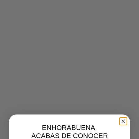
00
00
00
00
Días
Horas
Minutos
Se
ENHORABUENA
ACABAS DE CONOCER