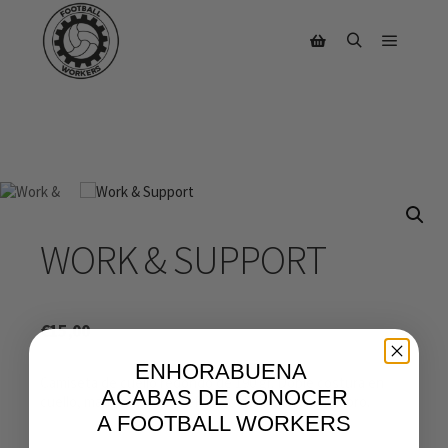
AGOTADO
WORK & SUPPORT
€
15,00
ENHORABUENA
Camiseta de cuello redondo de 190 gr. Doble costura en
ACABAS DE CONOCER
cuello, mangas y bajo. Refuerzo de hombro a hombro.
A FOOTBALL WORKERS