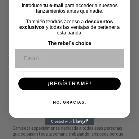
Introduce
tu e-mail
para acceder a nuestros
TALLA
lanzamientos antes que nadie.
También tendrás acceso a
descuentos
LIMPIAR
exclusivos
y todas las ventajas de pertener a
esta banda.
SIN EXISTENCIAS
The rebel´s choice
Correo electrónico
AÑADIR AL CARRITO
SKU:
N/D
¡REGÍSTRAME!
Categoría:
Camisetas
NO, GRACIAS.
Descripción
Información adicional
Camiseta especialmente dedicada a todas esas personas
que se pasan toda la semana trabajando, ansiosos porque