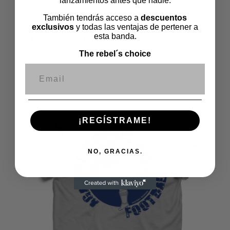
lanzamientos antes que nadie.
También tendrás acceso a
descuentos
exclusivos
y todas las ventajas de pertener a
PRODUCTOS RELACIONADOS
esta banda.
The rebel´s choice
Correo electrónico
¡REGÍSTRAME!
NO, GRACIAS.
€
15,00