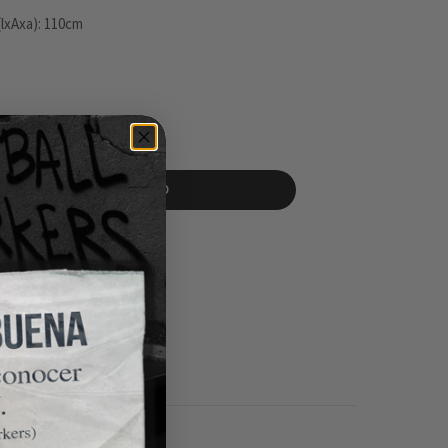
(lxAxa): 110cm
AÑADIR AL CARRITO