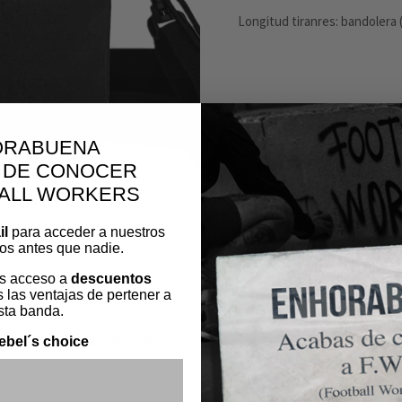
Longitud tiranres: bandolera 
ORABUENA
 DE CONOCER
BALL WORKERS
Categoría:
Complementos
il
para acceder a nuestros
os antes que nadie.
s acceso a
descuentos
 las ventajas de pertener a
sta banda.
Descripción
Información adicional
ebel´s choice
ónico