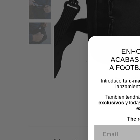
ENH
ACABAS
A FOOT
Introduce
tu e-ma
lanzamient
También tendrá
exclusivos
y todas
e
The r
Correo electr