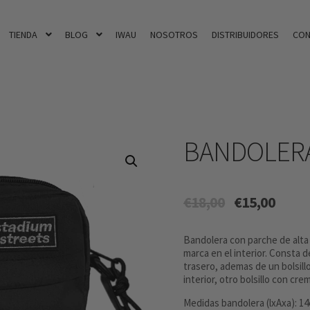
TIENDA
BLOG
IWAU
NOSOTROS
DISTRIBUIDORES
CON
BANDOLERA
€
18,00
€
15,00
Bandolera con parche de alta c
marca en el interior. Consta d
trasero, ademas de un bolsill
interior, otro bolsillo con cre
Medidas bandolera (lxAxa): 1