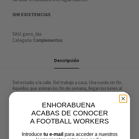
SIN EXISTENCIAS
SKU:
gorro_bla
Categoría:
Complementos
Descripción
Del estadio a la calle. Del trabajo a casa. Una rueda sin fin.
Aquellos que animan los fin de semana, llegan los lunes al
curro de resaca y tienen que afrontar los siguientes siete
días de trabajo.
ENHORABUENA
Para todos ellos, hemos fabricado este gorro
ACABAS DE CONOCER
pasamontañas. El gorro para cuando tenemos que pasar
A FOOTBALL WORKERS
desapercibidos, el pasamontañas para cuando la ocasión
sea necesaria.
Introduce
tu e-mail
para acceder a nuestros