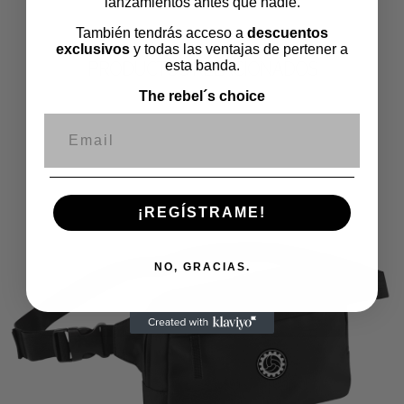
lanzamientos antes que nadie.
También tendrás acceso a
descuentos
exclusivos
y todas las ventajas de pertener a
PRODUCTOS RELACIONADOS
esta banda.
The rebel´s choice
Correo electrónico
¡REGÍSTRAME!
NO, GRACIAS.
€
20,00