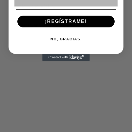
por la buena música.
Ya disponible en
iVoox
e
Spotify
, así como en
¡REGÍSTRAME!
nuestra web
www.footballworkers.es
NO, GRACIAS.