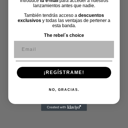
Introduce
tu e-mail
para acceder a nuestros
Comodoro y el Señor F, presentadores y directores
lanzamientos antes que nadie.
de este podcast, nos contarán cómo surgió la idea de
También tendrás acceso a
descuentos
tener un programa de radio y, entre otras tonterias,
exclusivos
y todas las ventajas de pertener a
nos contaran lo que deparará estas temporadas
esta banda.
Ya disponible en
iVoox
e
Spotify
, así como en nuestra
The rebel´s choice
web
www.footballworkers.es
Correo electrónico
¡REGÍSTRAME!
NO, GRACIAS.