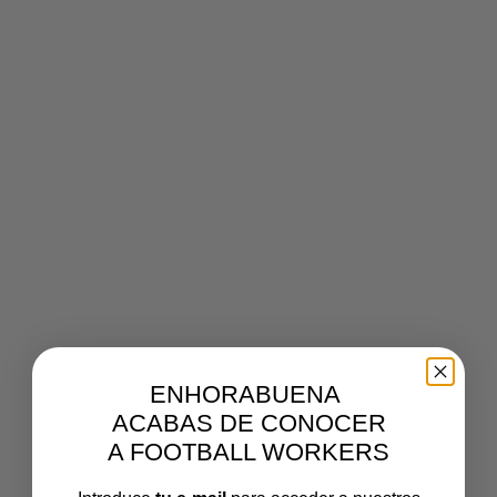
IWAU T1.EP1.
EL INICIO DE
LA AVENTURA
El inicio de la aventura. Después de mucho trabajo,
horas sin dormir, alguna que otra cervecita, un
constipado que casi no nos dejar hacer el programa
ENHORABUENA
y muchísima ilusión, os presentamos el primer
ACABAS DE CONOCER
capítulo del IWAU.
A FOOTBALL WORKERS
En este primer capítulo, el Señor Willy, Tximino,