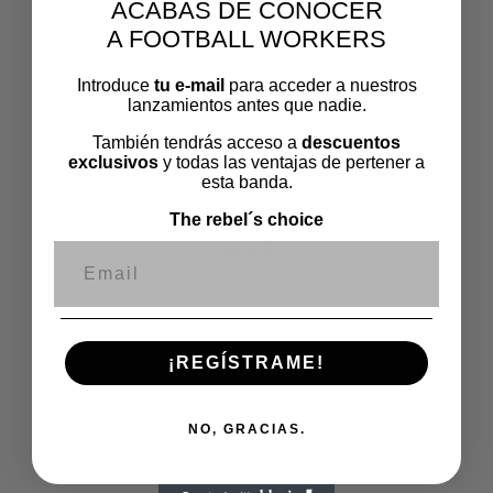
ACABAS DE CONOCER
TODO LO RECORRIDO HA SIDO POR EL
A FOOTBALL WORKERS
BALÓN
Introduce
tu e-mail
para acceder a nuestros
lanzamientos antes que nadie.
“¿Por qué visitas tantos estadios?” Está pregunta la he
contestado en innumerables ocasiones cuando le cuento a
También tendrás acceso a
descuentos
exclusivos
y todas las ventajas de pertener a
la gente esta pasión que me lleva acompañando casi 20
esta banda.
años y me ha llevado a tantísimos lugares.
The rebel´s choice
Leer más
Correo electrónico
¡REGÍSTRAME!
NO, GRACIAS.