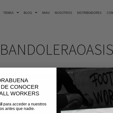
TIENDA
BLOG
IWAU
NOSOTROS
DISTRIBUIDORES
CON
BANDOLERAOASI
ORABUENA
 DE CONOCER
BALL WORKERS
il
para acceder a nuestros
os antes que nadie.