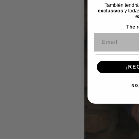
También tendrá
exclusivos
y todas
e
The r
Correo electr
¡RE
NO