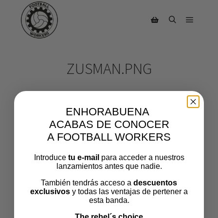
ZUSMAN.PNG
ENHORABUENA
ACABAS DE CONOCER
Por
footballworkers
Publicado el
junio 21, 2021
El tamaño
A FOOTBALL WORKERS
completo es de
200 × 150
pixels
Introduce
tu e-mail
para acceder a nuestros
lanzamientos antes que nadie.
También tendrás acceso a
descuentos
exclusivos
y todas las ventajas de pertener a
esta banda.
The rebel´s choice