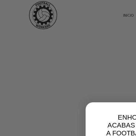
INICIO
ENH
ACABAS
A FOOT