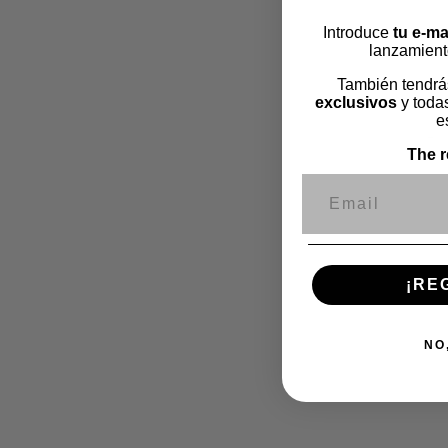
Introduce
tu e-ma
lanzamient
También tendrá
exclusivos
y todas
e
The r
Correo electr
¡RE
NO