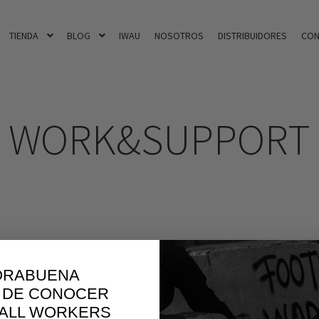
TIENDA
BLOG
IWAU
NOSOTROS
DISTRIBUIDORES
CON
WORK&SUPPORT
ORABUENA
 DE CONOCER
BALL WORKERS