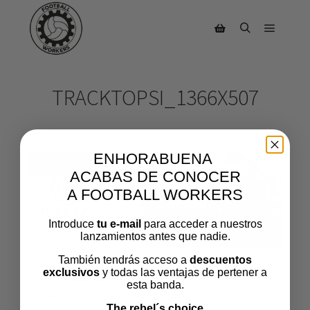
TRACKTOPSI_1366X507
ENHORABUENA
ACABAS DE CONOCER
A FOOTBALL WORKERS
Introduce
tu e-mail
para acceder a nuestros
lanzamientos antes que nadie.
También tendrás acceso a
descuentos
exclusivos
y todas las ventajas de pertener a
Por
footballworkers
Publicado el
marzo 19, 2025
El tamaño
esta banda.
completo es de
1298 × 482
pixels
The rebel´s choice