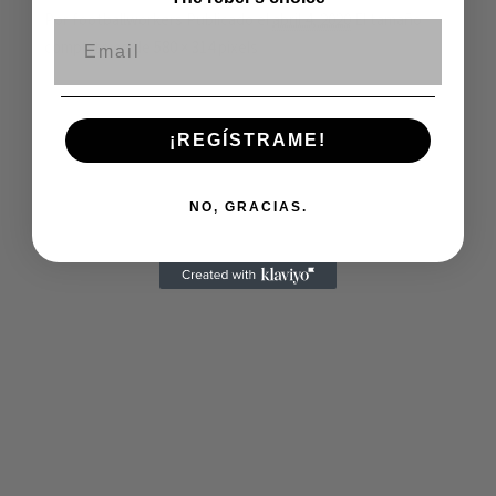
Por
footballworkers
Publicado el
abril 4, 2020
El tamaño
Correo electrónico
completo es de
580 × 314
pixels
¡REGÍSTRAME!
NO, GRACIAS.