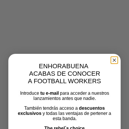
SAPEUR4
Por
footballworkers
Publicado el
junio 4, 2025
El tamaño
completo es de
937 × 547
pixels
ENHORABUENA
ACABAS DE CONOCER
A FOOTBALL WORKERS
Introduce
tu e-mail
para acceder a nuestros
lanzamientos antes que nadie.
También tendrás acceso a
descuentos
exclusivos
y todas las ventajas de pertener a
esta banda.
The rebel´s choice