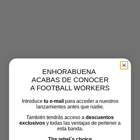
SAPEUR3
Por
footballworkers
Publicado el
junio 4, 2025
El tamaño
completo es de
1288 × 751
pixels
ENHORABUENA
ACABAS DE CONOCER
A FOOTBALL WORKERS
Introduce
tu e-mail
para acceder a nuestros
lanzamientos antes que nadie.
También tendrás acceso a
descuentos
exclusivos
y todas las ventajas de pertener a
esta banda.
The rebel´s choice