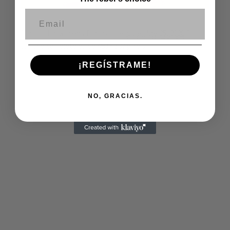
Correo electrónico
Por
footballworkers
Publicado el
diciembre 25, 2020
El
tamaño completo es de
460 × 307
pixels
¡REGÍSTRAME!
NO, GRACIAS.