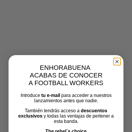
SPOTIFY
Volver a IWAU
Por
footballworkers
Publicado el
ENHORABUENA
diciembre 19, 2024
El tamaño completo es de
24 × 24
ACABAS DE CONOCER
pixels
A FOOTBALL WORKERS
Introduce
tu e-mail
para acceder a nuestros
lanzamientos antes que nadie.
También tendrás acceso a
descuentos
exclusivos
y todas las ventajas de pertener a
esta banda.
The rebel´s choice