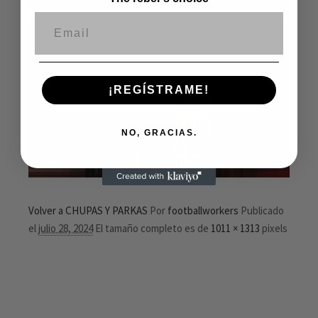
Correo electrónico
¡REGÍSTRAME!
NO, GRACIAS.
Volver a CHUPAS Y PARKAS
Por
footballworkers
Publicado
el
julio 28, 2024
El tamaño completo es de
1011 × 1313
pixels