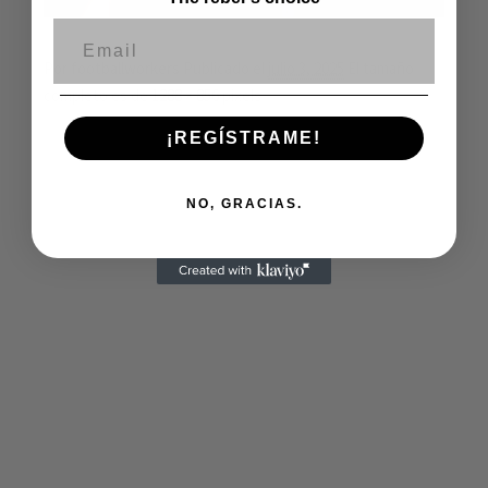
Correo electrónico
Por
footballworkers
Publicado el
julio 3, 2025
El tamaño
completo es de
1288 × 856
pixels
¡REGÍSTRAME!
NO, GRACIAS.