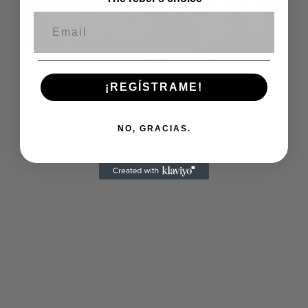
Correo electrónico
¡REGÍSTRAME!
Por
footballworkers
Publicado el
agosto 8, 2024
El
tamaño completo es de
827 × 723
pixels
NO, GRACIAS.