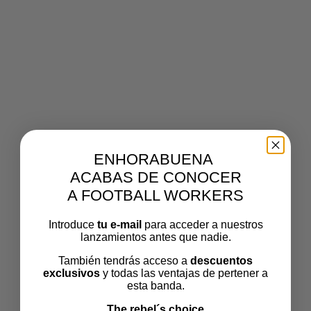
BAÑADOR2
Por
footballworkers
Publicado el
noviembre 26, 2020
El
tamaño completo es de
1901 × 1575
pixels
ENHORABUENA
ACABAS DE CONOCER
A FOOTBALL WORKERS
Introduce
tu e-mail
para acceder a nuestros
lanzamientos antes que nadie.
También tendrás acceso a
descuentos
exclusivos
y todas las ventajas de pertener a
esta banda.
The rebel´s choice