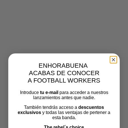
AGAINSTMODERN4
Por
footballworkers
Publicado el
noviembre 25, 2020
El
tamaño completo es de
1575 × 1305
pixels
ENHORABUENA
ACABAS DE CONOCER
A FOOTBALL WORKERS
Introduce
tu e-mail
para acceder a nuestros
lanzamientos antes que nadie.
También tendrás acceso a
descuentos
exclusivos
y todas las ventajas de pertener a
esta banda.
The rebel´s choice