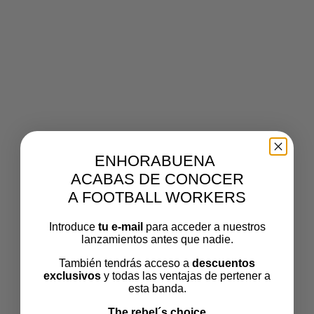
NUESTROSMEJORESM
OMENTOS4
Volver a Nuestros mejores momentos
Por
ENHORABUENA
footballworkers
Publicado el
octubre 9, 2025
El tamaño
ACABAS DE CONOCER
completo es de
1222 × 1012
pixels
A FOOTBALL WORKERS
Introduce
tu e-mail
para acceder a nuestros
lanzamientos antes que nadie.
También tendrás acceso a
descuentos
exclusivos
y todas las ventajas de pertener a
esta banda.
The rebel´s choice