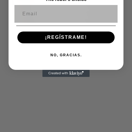
Correo electrónico
Volver a Cerveza La Worker
Por
footballworkers
Publicado
¡REGÍSTRAME!
el
julio 2, 2025
El tamaño completo es de
1086 × 900
pixels
NO, GRACIAS.