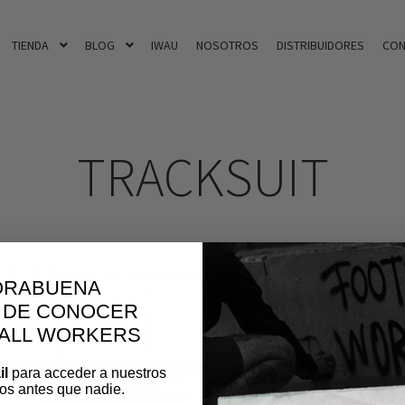
TIENDA
BLOG
IWAU
NOSOTROS
DISTRIBUIDORES
CON
TRACKSUIT
ORABUENA
 DE CONOCER
BALL WORKERS
il
para acceder a nuestros
os antes que nadie.