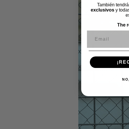
También tendrá
exclusivos
y todas
e
The r
Correo electr
¡RE
NO