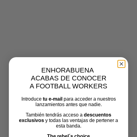
GORRANAVY
Volver a Gorra Classic FW – Azul Navy
Por
footballworkers
Publicado el
mayo 7, 2021
El tamaño
ENHORABUENA
completo es de
1581 × 1581
pixels
ACABAS DE CONOCER
A FOOTBALL WORKERS
Introduce
tu e-mail
para acceder a nuestros
lanzamientos antes que nadie.
También tendrás acceso a
descuentos
exclusivos
y todas las ventajas de pertener a
esta banda.
The rebel´s choice