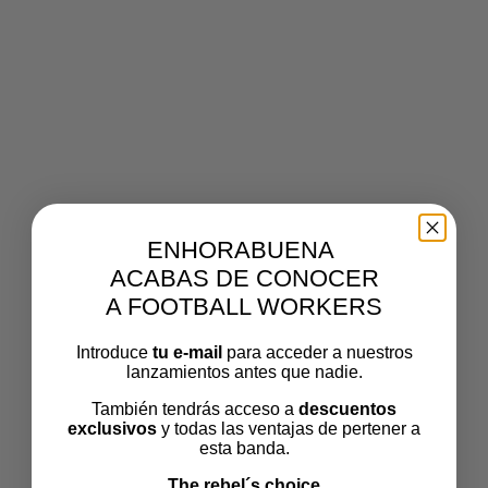
ELEMENTOR-POST-
SCREENSHOT_12366_2
021-05-05-13-24-
33_6D6F1281.PNG
ENHORABUENA
ACABAS DE CONOCER
A FOOTBALL WORKERS
Volver a BlogPost
Por
footballworkers
Publicado el
Introduce
tu e-mail
para acceder a nuestros
mayo 5, 2021
lanzamientos antes que nadie.
También tendrás acceso a
descuentos
exclusivos
y todas las ventajas de pertener a
esta banda.
The rebel´s choice